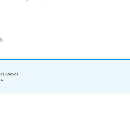
0.
 los Arroyos
.ar