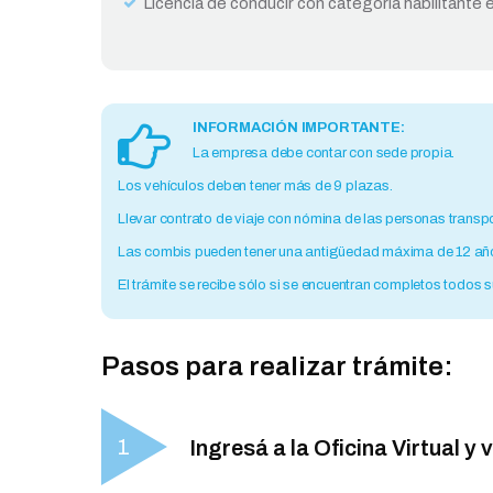
Licencia de conducir con categoría habilitante 
INFORMACIÓN IMPORTANTE:
La empresa debe contar con sede propia.
Los vehículos deben tener más de 9 plazas.
Llevar contrato de viaje con nómina de las personas trans
Las combis pueden tener una antigüedad máxima de 12 años
El trámite se recibe sólo si se encuentran completos todos s
Pasos para realizar trámite:
Ingresá a la Oficina Virtual y 