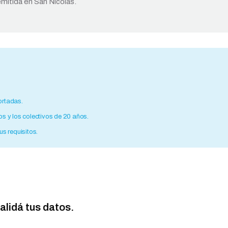
emitida en San Nicolás.
portadas.
 y los colectivos de 20 años.
us requisitos.
validá tus datos.