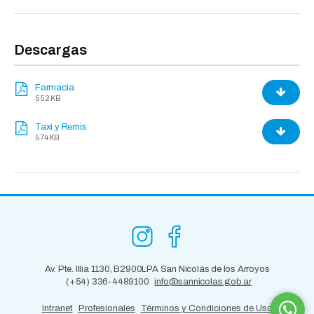
Descargas
Farmacia
552 KB
Taxi y Remis
574 KB
Av. Pte. Illia 1130, B2900LPA San Nicolás de los Arroyos
(+54) 336-4489100
info@sannicolas.gob.ar
Intranet
Profesionales
Términos y Condiciones de Uso