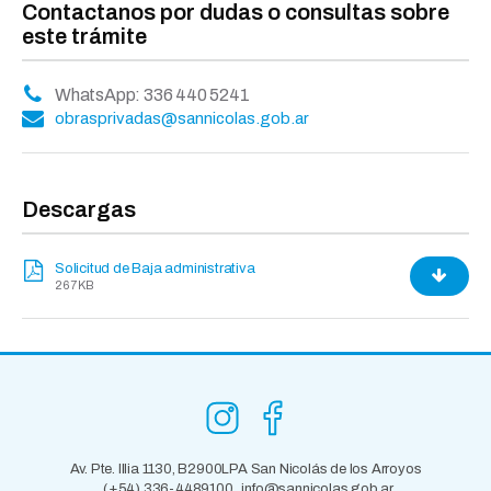
Contactanos por dudas o consultas sobre
este trámite
WhatsApp: 336 440 5241
obrasprivadas@sannicolas.gob.ar
Descargas
Solicitud de Baja administrativa
267 KB
Av. Pte. Illia 1130, B2900LPA San Nicolás de los Arroyos
(+54) 336-4489100
info@sannicolas.gob.ar