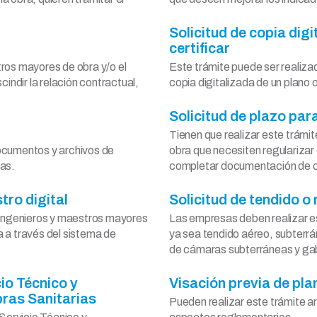
Solicitud de copia dig
certificar
tros mayores de obra y/o el
Este trámite puede ser realizad
cindir la relación contractual,
copia digitalizada de un plano 
Solicitud de plazo pa
Tienen que realizar este trámi
documentos y archivos de
obra que necesiten regularizar 
das.
completar documentación de o
stro digital
Solicitud de tendido o
, ingenieros y maestros mayores
Las empresas deben realizar est
 a través del sistema de
ya sea tendido aéreo, subterrá
de cámaras subterráneas y ga
io Técnico y
Visación previa de pl
bras Sanitarias
Pueden realizar este trámite ar