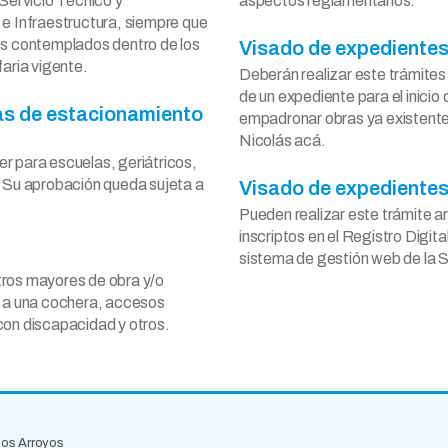
 Servicio Técnico y
aspectos reglamentarios.
 e Infraestructura, siempre que
les contemplados dentro de los
Visado de expedientes
faria vigente.
Deberán realizar este trámites 
de un expediente para el inicio
as de estacionamiento
empadronar obras ya existent
Nicolás acá.
r para escuelas, geriátricos,
. Su aprobación queda sujeta a
Visado de expedientes
Pueden realizar este trámite a
inscriptos en el Registro Digita
sistema de gestión web de la 
tros mayores de obra y/o
te a una cochera, accesos
 con discapacidad y otros.
 los Arroyos