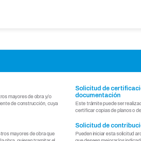
Solicitud de certificac
documentación
tros mayores de obra y/o
iente de construcción, cuya
Este trámite puede ser realizad
certificar copias de planos o 
Solicitud de contribuc
stros mayores de obra que
Pueden iniciar esta solicitud 
a obra, quieren tramitar el
que deseen mejorar los indicad