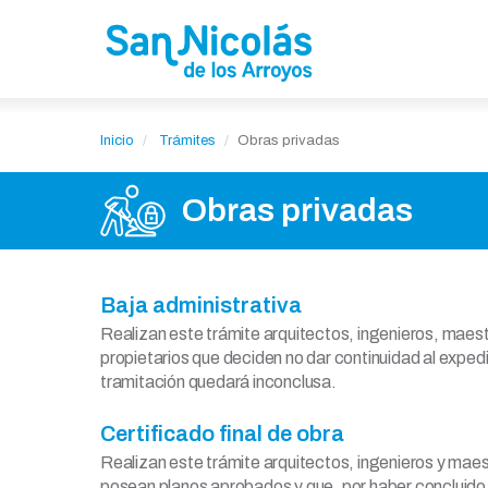
Inicio
Trámites
Obras privadas
Obras privadas
Baja administrativa
Realizan este trámite arquitectos, ingenieros, maes
propietarios que deciden no dar continuidad al exped
tramitación quedará inconclusa.
Certificado final de obra
Realizan este trámite arquitectos, ingenieros y mae
posean planos aprobados y que, por haber concluido l