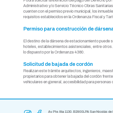
Podrá solicitar la eximición del pago del Derecho por
Administrativo y/o Servicio Técnico Obras Sanitarias
cuenten con el permiso previo municipal, los inmueb
requisitos establecidos en la Ordenanza Fiscal y Tari
Permiso para construcción de dársen
El destino de la dársena de estacionamiento puede se
hoteles, establecimientos asistenciales, entre otros
lo dispuesto por la Ordenanza 4380.
Solicitud de bajada de cordón
Realizan este trámite arquitectos, ingenieros, maes
propietarios para obtener la bajada del cordón fren
vehiculares en general, accesibilidad para personas
Av. Pte. Illia 1130, B2900LPA San Nicolás de