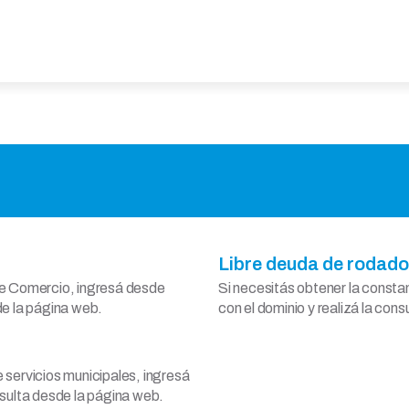
Libre deuda de rodad
de Comercio, ingresá desde
Si necesitás obtener la const
de la página web.
con el dominio y realizá la con
 servicios municipales, ingresá
nsulta desde la página web.