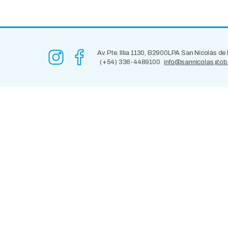
Av. Pte. Illia 1130, B2900LPA San Nicolás de
(+54) 336-4489100
info@sannicolas.gob