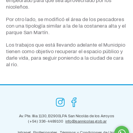
empedrado para que sea aprovechado por los
nicoleños.
Por otro lado, se modificó el área de los pescadores
con una tipología similar a la de la costanera alta y el
parque San Martín.
Los trabajos que está llevando adelante el Municipio
tienen como objetivo recuperar el espacio público y
darle vida, para seguir poniendo a la ciudad de cara
al río.
Av. Pte. Illia 1130, B2900LPA San Nicolás de los Arroyos
(+54) 336-4489100
info@sannicolas.gob.ar
Intranet
Profesionales
Términos y Condiciones de Uso